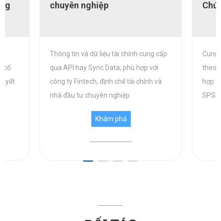
ông
chuyên nghiệp
Chứn
uê
Thông tin và dữ liệu tài chính cung cấp
Cung c
ệ cổ
qua API hay Sync Data; phù hợp với
theo 
m yết
công ty Fintech, định chế tài chính và
hợp c
nhà đầu tư chuyên nghiệp
SPSS,
Khám phá